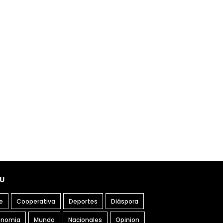
U
e
Cooperativa
Deportes
Diáspora
onomia
Mundo
Nacionales
Opinion