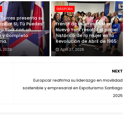
A
DIÁSPORA
Torres presenta su
Arriba! Sí, Tú Puedes”
Frente de Mujeres PRM en
a York con un
Nueva York resalta el papel
o y completo
histórico de la mujer en la
ma.
Revolución de Abril de 1965
, 2026
April 27, 2026
NEXT
Europcar reafirma su liderazgo en movilidad
sostenible y empresarial en Expoturismo Santiago
2025