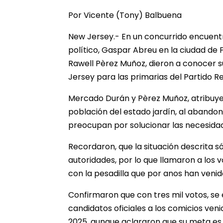
Por Vicente (Tony) Balbuena
New Jersey.- En un concurrido encuentr
político, Gaspar Abreu en la ciudad de
Rawell Pèrez Muñoz, dieron a conocer s
Jersey para las primarias del Partido R
Mercado Durán y Pèrez Muñoz, atribuye
población del estado jardín, al abando
preocupan por solucionar las necesida
Recordaron, que la situación descrita 
autoridades, por lo que llamaron a los v
con la pesadilla que por anos han veni
Confirmaron que con tres mil votos, se
candidatos oficiales a los comicios ve
2025, aunque aclararon que su meta es o