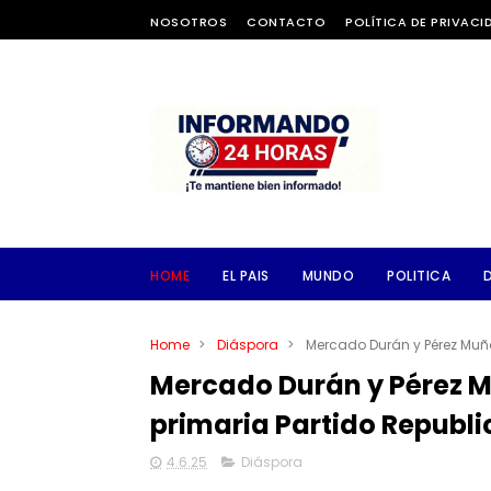
NOSOTROS
CONTACTO
POLÍTICA DE PRIVACI
HOME
EL PAIS
MUNDO
POLITICA
Home
>
Diáspora
>
Mercado Durán y Pérez Muño
Mercado Durán y Pérez M
primaria Partido Republ
4.6.25
Diáspora