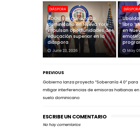
DIÁSPORA
DIÁSPOR
ADOU y el consulado
Ubaldo 
dominicano en Nueva York
libro “¡
impulsan oportunidades de
en Nuev
educación superior en la
emotiv
diáspora
progra
June 23, 2026
May 05
PREVIOUS
Gobierno lanza proyecto “Soberanía 4.0” para
mitigar interferencias de emisoras haitianas en
suelo dominicano
ESCRIBE UN COMENTARIO
No hay comentarios