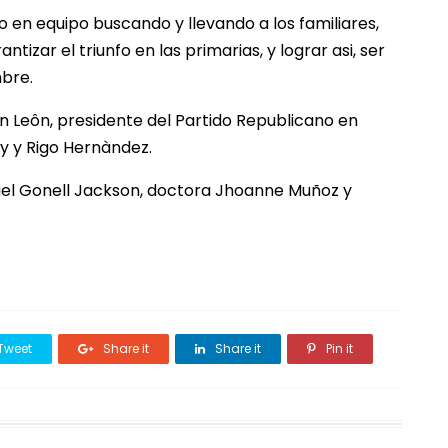
o en equipo buscando y llevando a los familiares,
tizar el triunfo en las primarias, y lograr asi, ser
mbre.
 Leôn, presidente del Partido Republicano en
ey y Rigo Hernàndez.
guel Gonell Jackson, doctora Jhoanne Muñoz y
Tweet
Share it
Share it
Pin it