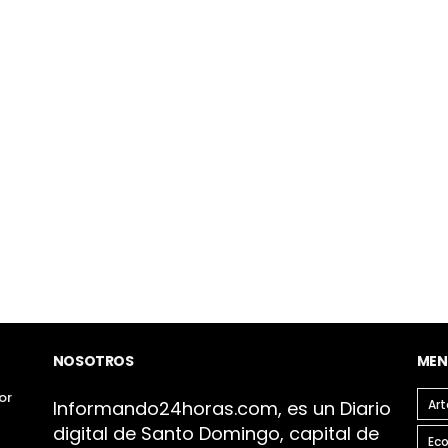
NOSOTROS
MEN
or
Infor
mando24h
oras.com, es un Diario
Art
digital de Santo Domingo, capital de
Ec