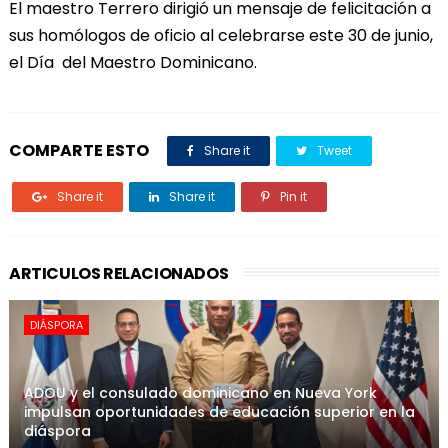
El maestro Terrero dirigió un mensaje de felicitación a
sus homólogos de oficio al celebrarse este 30 de junio,
el Día del Maestro Dominicano.
COMPARTE ESTO
Share it
Tweet
Share it
Share it
Pin it
ARTICULOS RELACIONADOS
DIÁSPORA
ADOU y el consulado dominicano en Nueva York
impulsan oportunidades de educación superior en la
diáspora