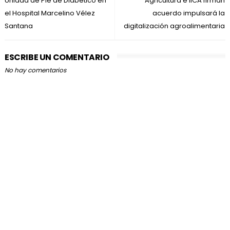
Unidad de Pie de Diabético en
Agricultura e IICA firman
el Hospital Marcelino Vélez
acuerdo impulsará la
Santana
digitalización agroalimentaria
ESCRIBE UN COMENTARIO
No hay comentarios