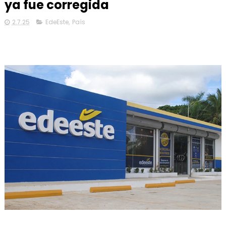
ya fue corregida
2.7.25
EdeEste
,
País