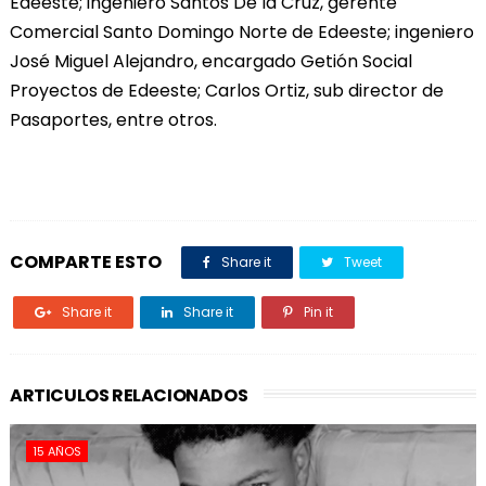
Edeeste; ingeniero Santos De la Cruz, gerente
Comercial Santo Domingo Norte de Edeeste; ingeniero
José Miguel Alejandro, encargado Getión Social
Proyectos de Edeeste; Carlos Ortiz, sub director de
Pasaportes, entre otros.
COMPARTE ESTO
Share it
Tweet
Share it
Share it
Pin it
ARTICULOS RELACIONADOS
15 AÑOS