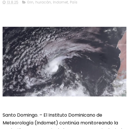
13.8.25
Erin
,
huracán
,
Indomet
,
País
Santo Domingo. – El Instituto Dominicano de
Meteorología (Indomet) continúa monitoreando la