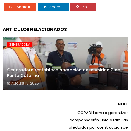
Share it
Share it
Pin it
ARTICULOS RELACIONADOS
GENERADORA
Generadora restablece operación de la unidad 2 de
Punta Catalina
August 18, 2025
NEXT
COPADI llama a garantizar
compensación justa a familias
afectadas por construcción de