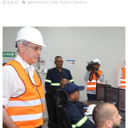
18.8.25
generadora
,
País
,
Punta Catalina