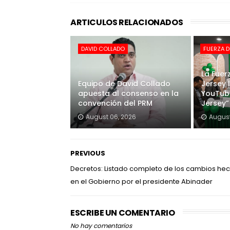
ARTICULOS RELACIONADOS
DAVID COLLADO
FUERZA D
La Fuer
Equipo de David Collado
Jersey 
apuesta al consenso en la
YouTub
convención del PRM
Jersey”
August 06, 2026
August
PREVIOUS
Decretos: Listado completo de los cambios he
en el Gobierno por el presidente Abinader
ESCRIBE UN COMENTARIO
No hay comentarios