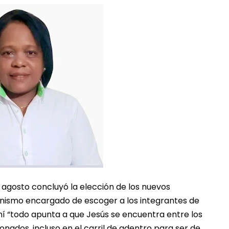
e agosto concluyó la elección de los nuevos
anismo encargado de escoger a los integrantes de
 ahí “todo apunta a que Jesús se encuentra entre los
nados, incluso en el carril de adentro para ser de