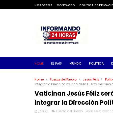
NOSOTROS
CONTACTO
POLÍTICA DE PRIVACI
HOME
EL PAIS
MUNDO
POLITICA
Home
>
Fuerza del Pueblo
>
Jesús Féliz
>
Polít
integrar la Dirección Política de la Fuerza del Puebl
Vaticinan Jesús Féliz se
integrar la Dirección Polí
17.8.25
Fuerza del Pueblo
,
Jesús Féliz
,
Polític