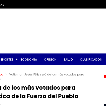
DAD
DEPORTES
ECONOMIA
OPINION
SALUD
CLASIFICADOS
ica
>
Vaticinan Jesús Féliz será de los más votados para
o
rá de los más votados para
tica de la Fuerza del Pueblo
a