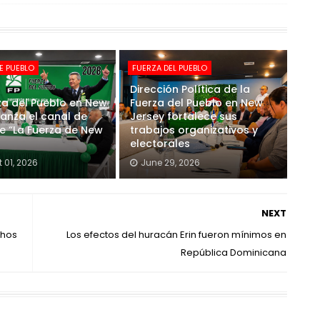
E PUEBLO
FUERZA DEL PUEBLO
Dirección Política de la
za del Pueblo en New
Fuerza del Pueblo en New
lanza el canal de
Jersey fortalece sus
e “La Fuerza de New
trabajos organizativos y
electorales
 01, 2026
June 29, 2026
NEXT
chos
Los efectos del huracán Erin fueron mínimos en
República Dominicana