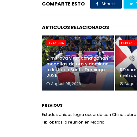
COMPARTE ESTO
Share it
ARTICULOS RELACIONADOS
ARACENA
DEPORTE
Dimitrova y Aracena ganan
medallas de oro y dominan
la kata en Santo Domingo
RD sum
2026
metros 
August 05, 2026
August
PREVIOUS
Estados Unidos logra acuerdo con China sobre
TikTok tras la reunión en Madrid