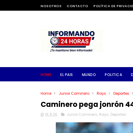
NOSOTROS
CONTACTO
POLÍTICA DE PRIVACI
HOME
EL PAIS
MUNDO
POLITICA
Home
>
Junior Caminero
>
Rays
>
Deportes
Caminero pega jonrón 44 
15.9.25
Junior Caminero
,
Rays
,
Deportes