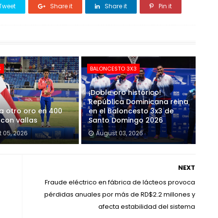
Tweet
Share it
Share it
Pin it
S
BALONCESTO 3X3
¡Doble oro histórico!
República Dominicana reina
a otro oro en 400
en el Baloncesto 3x3 de
con vallas
Santo Domingo 2026
 05, 2026
August 03, 2026
NEXT
Fraude eléctrico en fábrica de lácteos provoca
pérdidas anuales por más de RD$2.2 millones y
afecta estabilidad del sistema