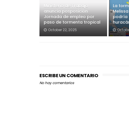
Ministerio de Trabajo
La torm
anuncia posposición
Melissa
Jornada de empleo por
podría 
paso de tormenta tropical
huracán
October 22, 2025
Octobe
ESCRIBE UN COMENTARIO
No hay comentarios