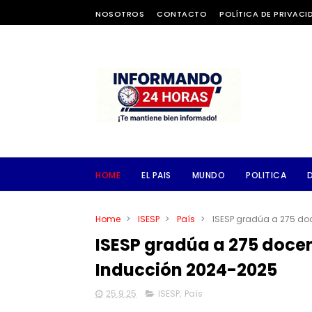
NOSOTROS
CONTACTO
POLÍTICA DE PRIVACI
HOME
EL PAIS
MUNDO
POLITICA
Home
>
ISESP
>
País
>
ISESP gradúa a 275 do
ISESP gradúa a 275 doce
Inducción 2024-2025
25.9.25
ISESP
,
País