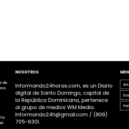
NOSOTROS
MEN
s de
Infor
mando24h
oras.com, es un Diario
Art
ara
digital de Santo Domingo, capital de
l
Ec
la República Dominicana, pertenece
Paí
al grupo de medios WM Media.
I
nformando24h@gmail.com / (809)
sta
705-6301.
el