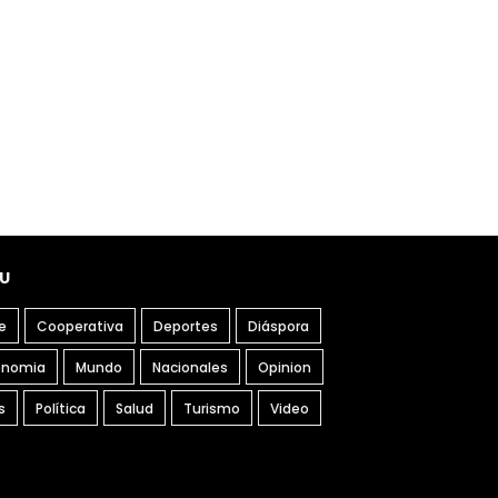
U
e
Cooperativa
Deportes
Diáspora
onomia
Mundo
Nacionales
Opinion
s
Política
Salud
Turismo
Video