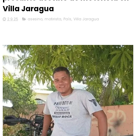
Villa Jaragua
2.9.25
asesino
,
motirista
,
País
,
Villa Jaragua