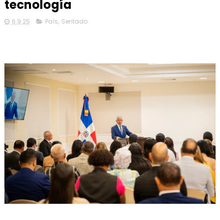
tecnología
6.9.25
País
,
Sentado