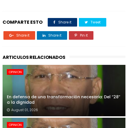
COMPARTE ESTO
Share it
Tweet
Share it
Share it
Pin it
ARTICULOS RELACIONADOS
OPINION
En defensa de una transformación necesaria: Del “28”
a la dignidad
August 01, 2026
OPINION