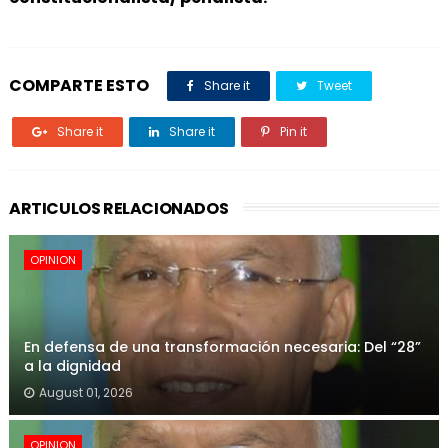
COMPARTE ESTO
Share it
Tweet
Share it
Share it
Pin it
ARTICULOS RELACIONADOS
OPINION
En defensa de una transformación necesaria: Del “28”
a la dignidad
August 01, 2026
OPINION