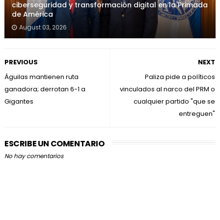
ciberseguridad y transformación digital en la Primada
de América
August 03, 2026
PREVIOUS
NEXT
Águilas mantienen ruta
Paliza pide a políticos
ganadora; derrotan 6-1 a
vinculados al narco del PRM o
Gigantes
cualquier partido "que se
entreguen"
ESCRIBE UN COMENTARIO
No hay comentarios