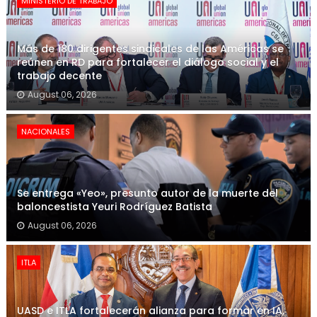
MINISTERIO DE TRABAJO
Más de 180 dirigentes sindicales de las Américas se
reúnen en RD para fortalecer el diálogo social y el
trabajo decente
August 06, 2026
NACIONALES
Se entrega «Yeo», presunto autor de la muerte del
baloncestista Yeuri Rodríguez Batista
August 06, 2026
ITLA
UASD e ITLA fortalecerán alianza para formar en IA,