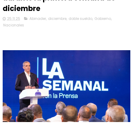
diciembre
25.11.25
Abinader
,
diciembre
,
doble sueldo
,
Gobierno
,
Nacionales