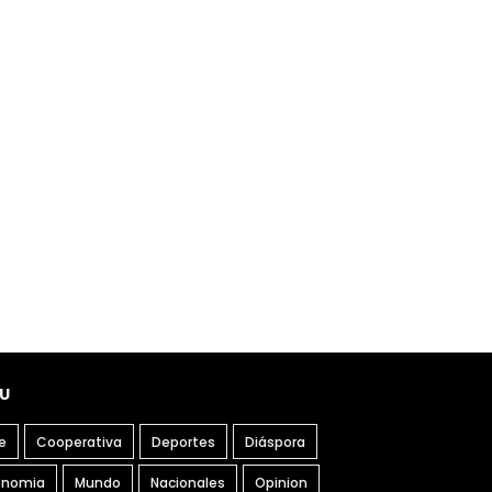
U
e
Cooperativa
Deportes
Diáspora
onomia
Mundo
Nacionales
Opinion