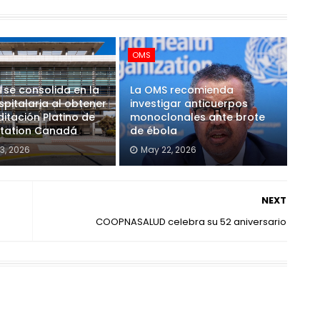
OMS
 se consolida en la
La OMS recomienda
ospitalaria al obtener
investigar anticuerpos
ditación Platino de
monoclonales ante brote
itation Canadá
de ébola
3, 2026
May 22, 2026
NEXT
COOPNASALUD celebra su 52 aniversario