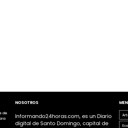
NOSOTROS
MEN
s de
Infor
mando24h
oras.com, es un Diario
Art
ara
digital de Santo Domingo, capital de
l
Ec