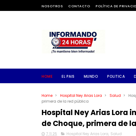
NOSOTROS
CONTACTO
POLÍTICA DE PRIVACI
HOME
EL PAIS
MUNDO
POLITICA
Home
>
Hospital Ney Arias Lora
>
Salud
>
Hos
primera de la red pública
Hospital Ney Arias Lora
de Choque, primera de la
7.11.25
Hospital Ney Arias Lora
,
Salud