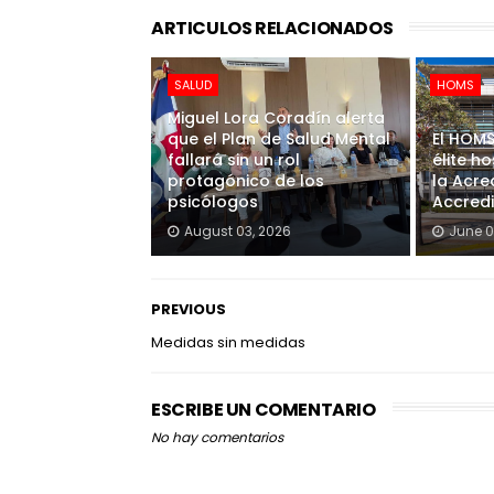
ARTICULOS RELACIONADOS
SALUD
HOMS
Miguel Lora Coradín alerta
que el Plan de Salud Mental
El HOMS
fallará sin un rol
élite h
protagónico de los
la Acre
psicólogos
Accred
August 03, 2026
June 0
PREVIOUS
Medidas sin medidas
ESCRIBE UN COMENTARIO
No hay comentarios