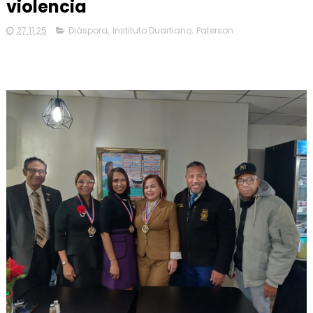
violencia
27.11.25
Diáspora
,
Instituto Duartiano
,
Paterson