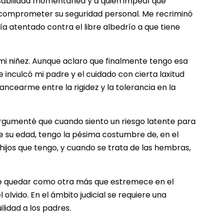
nsabilidad momentánea y a quien impedí que
comprometer su seguridad personal. Me recriminó
ía atentado contra el libre albedrío a que tiene
mi niñez. Aunque aclaro que finalmente tengo esa
 inculcó mi padre y el cuidado con cierta laxitud
ncearme entre la rigidez y la tolerancia en la
e argumenté que cuando siento un riesgo latente para
de su edad, tengo la pésima costumbre de, en el
 hijos que tengo, y cuando se trata de las hembras,
de quedar como otra más que estremece en el
lvido. En el ámbito judicial se requiere una
lidad a los padres.