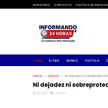
NOSOTROS
CONTACTO
POLÍTICA DE PRIVACI
HOME
EL PAIS
MUNDO
POLITICA
Home
>
Opinion
>
Ni dejadez ni sobreprotecció
Ni dejadez ni sobreprote
30.11.25
Opinion