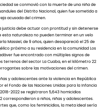
ociedad se conmovió con la muerte de una niña de
uandules del Distrito Nacional, quien fue sometida a
reja acusada del crimen.
 justicia debe actuar con prontitud y sin detenerse
de esta naturaleza no pueden terminar en un velo
rla Massiel, de 9 años, quien desapareció el 25 de
ngélico próximo a su residencia en la comunidad Los
cadáver fue encontrado con múltiples signos de
nos terrenos del sector La Cuaba, en el kilómetro 22
terrogantes sobre las motivaciones del crimen.
 niñas y adolescentes ante la violencia en República
r el Fondo de las Naciones Unidas para la Infancia
 2018-2022 se registraron 5,643 homicidios
212 correspondieron a niños, niñas y adolescentes.
es que, como los feminicidios, la meta ideal sería