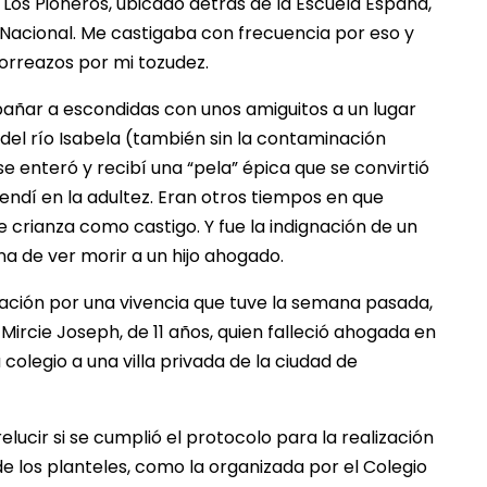
 Los Pioneros, ubicado detrás de la Escuela España,
to Nacional. Me castigaba con frecuencia por eso y
orreazos por mi tozudez.
a bañar a escondidas con unos amiguitos a un lugar
 del río Isabela (también sin la contaminación
 se enteró y recibí una “pela” épica que se convirtió
endí en la adultez. Eran otros tiempos en que
crianza como castigo. Y fue la indignación de un
 de ver morir a un hijo ahogado.
lación por una vivencia que tuve la semana pasada,
Mircie Joseph, de 11 años, quien falleció ahogada en
colegio a una villa privada de la ciudad de
lucir si se cumplió el protocolo para la realización
de los planteles, como la organizada por el Colegio