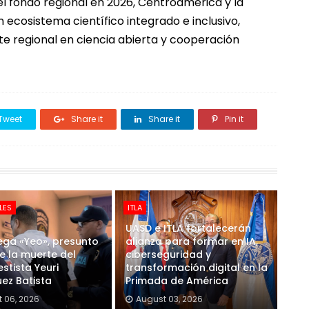
l fondo regional en 2026, Centroamérica y la
ecosistema científico integrado e inclusivo,
e regional en ciencia abierta y cooperación
Tweet
Share it
Share it
Pin it
LES
ITLA
UASD e ITLA fortalecerán
ega «Yeo», presunto
alianza para formar en IA,
e la muerte del
ciberseguridad y
stista Yeuri
transformación digital en la
ez Batista
Primada de América
 06, 2026
August 03, 2026