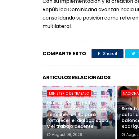
Con su implementación y la creación de
República Dominicana avanzan hacia un 
consolidando su posición como referent
multilateral.
COMPARTE ESTO
Share it
ARTICULOS RELACIONADOS
MINISTERIO DE TRABAJO
NACIONA
Más de 180 dirigentes
sindicales de las Américas
Se entr
se reúnen en RD para
autor d
fortalecer el diálogo social
balonce
y el trabajo decente
Rodrígu
August 06, 2026
August