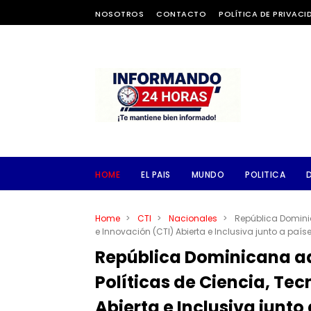
NOSOTROS
CONTACTO
POLÍTICA DE PRIVACI
HOME
EL PAIS
MUNDO
POLITICA
Home
>
CTI
>
Nacionales
>
República Domini
e Innovación (CTI) Abierta e Inclusiva junto a paí
República Dominicana a
Políticas de Ciencia, Tec
Abierta e Inclusiva junt