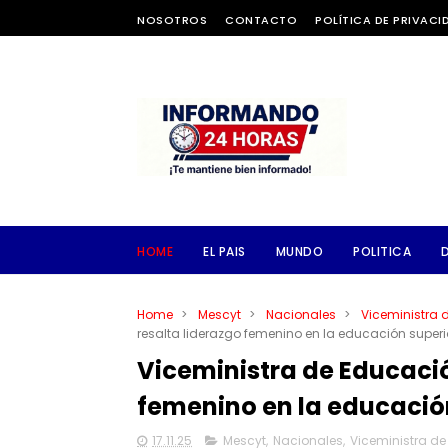
NOSOTROS
CONTACTO
POLÍTICA DE PRIVACI
HOME
EL PAIS
MUNDO
POLITICA
Home
>
Mescyt
>
Nacionales
>
Viceministra 
resalta liderazgo femenino en la educación supe
Viceministra de Educació
femenino en la educació
17.11.25
Mescyt
,
Nacionales
,
Viceministra de