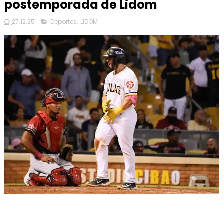
postemporada de Lidom
27.12.25
Deportes
,
LIDOM