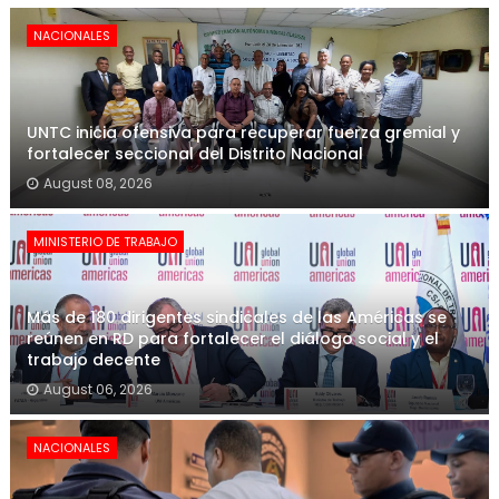
NACIONALES
UNTC inicia ofensiva para recuperar fuerza gremial y
fortalecer seccional del Distrito Nacional
August 08, 2026
MINISTERIO DE TRABAJO
Más de 180 dirigentes sindicales de las Américas se
reúnen en RD para fortalecer el diálogo social y el
trabajo decente
August 06, 2026
NACIONALES