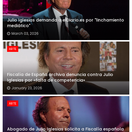
Julio Iglesias demanda a elDiario.es por "linchamiento
mediático"
March 03, 2026
ARTE
Fiscalía de España archiva denuncia contra Julio
Iglesias por «falta de competencia»
January 23, 2026
ARTE
Abogado de Julio Iglesias solicita a Fiscalía española