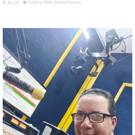
26.1.26
Política
,
PRM
,
Sandy Payano