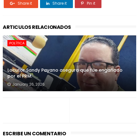
Share it
Share it
Pin it
ARTICULOS RELACIONADOS
POLÍTICA
Locutor Sandy Payano asegura que fue engañado
por el PRM.
January 26, 2026
ESCRIBE UN COMENTARIO