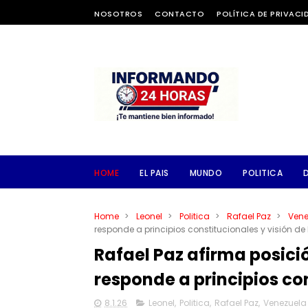
NOSOTROS
CONTACTO
POLÍTICA DE PRIVACI
HOME
EL PAIS
MUNDO
POLITICA
Home
>
Leonel
>
Politica
>
Rafael Paz
>
Vene
responde a principios constitucionales y visión de
Rafael Paz afirma posici
responde a principios con
8.1.26
Leonel
,
Politica
,
Rafael Paz
,
Venezuela