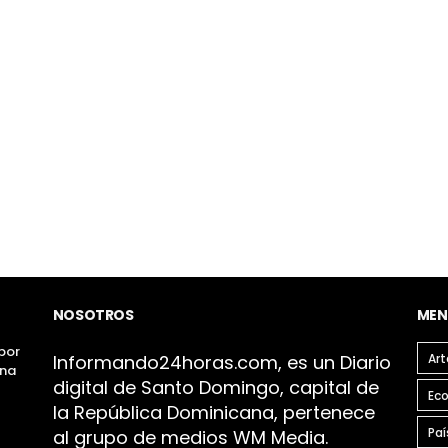
NOSOTROS
MEN
por
Infor
mando24h
oras.com, es un Diario
Art
ona
digital de Santo Domingo, capital de
Ec
la República Dominicana, pertenece
Paí
al grupo de medios WM Media.