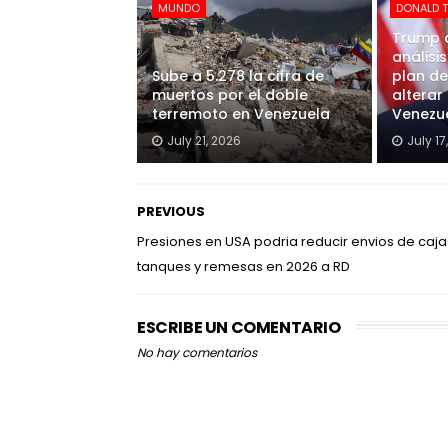
MUNDO
DONALD 
Trump 
análisi
Sube a 5.278 la cifra de
plan d
muertos por el doble
alterar
terremoto en Venezuela
Venezue
July 21, 2026
July 17
PREVIOUS
Presiones en USA podria reducir envios de caja
tanques y remesas en 2026 a RD
ESCRIBE UN COMENTARIO
No hay comentarios