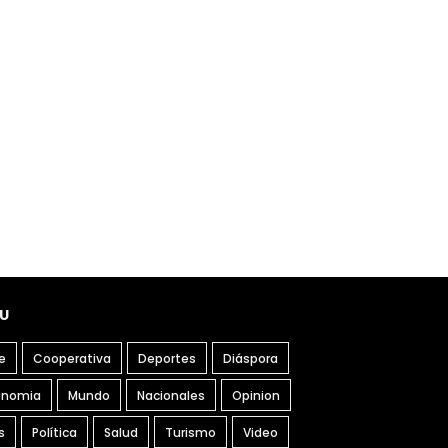
U
e
Cooperativa
Deportes
Diáspora
onomia
Mundo
Nacionales
Opinion
s
Política
Salud
Turismo
Video