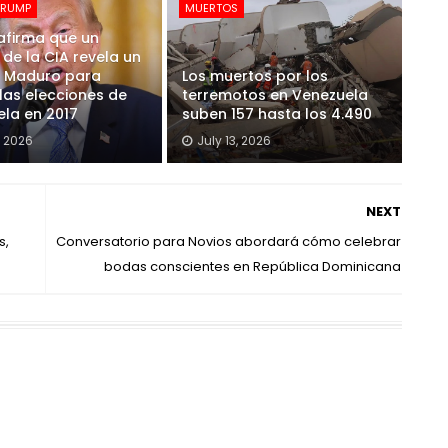
TRUMP
MUERTOS
afirma que un
s de la CIA revela un
e Maduro para
Los muertos por los
 las elecciones de
terremotos en Venezuela
la en 2017
suben 157 hasta los 4.490
, 2026
July 13, 2026
NEXT
s,
Conversatorio para Novios abordará cómo celebrar
bodas conscientes en República Dominicana