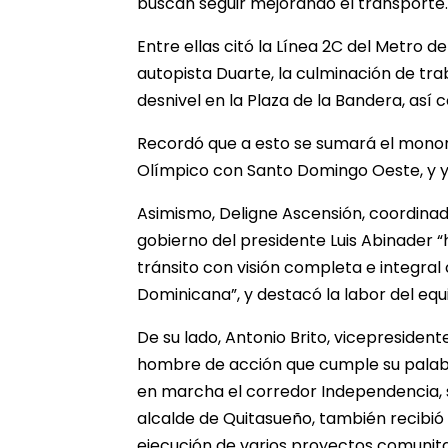
buscan seguir mejorando el transporte.
Entre ellas citó la Línea 2C del Metro d
autopista Duarte, la culminación de tra
desnivel en la Plaza de la Bandera, así
Recordó que a esto se sumará el monorr
Olímpico con Santo Domingo Oeste, y ya 
Asimismo, Deligne Ascensión, coordinad
gobierno del presidente Luis Abinader “
tránsito con visión completa e integr
Dominicana”, y destacó la labor del eq
De su lado, Antonio Brito, vicepresiden
hombre de acción que cumple su palabr
en marcha el corredor Independencia, s
alcalde de Quitasueño, también recibió
ejecución de varios proyectos comunita