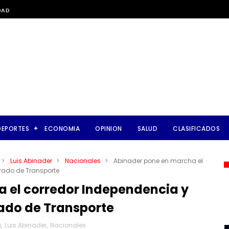
DAD
DEPORTES
ECONOMIA
OPINION
SALUD
CLASIFICADOS
>
Luis Abinader
>
Nacionales
>
Abinader pone en marcha el
rado de Transporte
 el corredor Independencia y
rado de Transporte
a
,
Luis Abinader
,
Nacionales