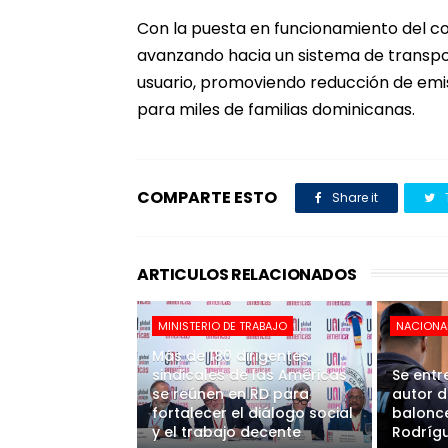
Con la puesta en funcionamiento del c
avanzando hacia un sistema de transpor
usuario, promoviendo reducción de emis
para miles de familias dominicanas.
COMPARTE ESTO
Share it
ARTICULOS RELACIONADOS
MINISTERIO DE TRABAJO
NACIONA
Más de 180 dirigentes
sindicales de las Américas
Se entr
se reúnen en RD para
autor d
fortalecer el diálogo social
balonce
y el trabajo decente
Rodrígu