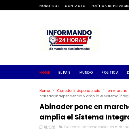
NOSOTROS
CONTACTO
POLÍTICA DE PRIVACI
HOME
EL PAIS
MUNDO
POLITICA
Home
>
Corredor Independencia
>
en marcha
corredor Independencia y amplía el Sistema Integ
Abinader pone en marcha
amplía el Sistema Integ
14.2.26
Corredor Independencia
,
en march