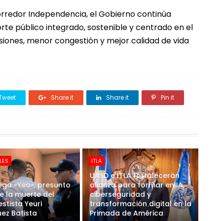
orredor Independencia, el Gobierno continúa
te público integrado, sostenible y centrado en el
iones, menor congestión y mejor calidad de vida
Tweet
Share it
Share it
Pin it
LES
ITLA
UASD e ITLA fortalecerán
ega «Yeo», presunto
alianza para formar en IA,
e la muerte del
ciberseguridad y
stista Yeuri
transformación digital en la
ez Batista
Primada de América