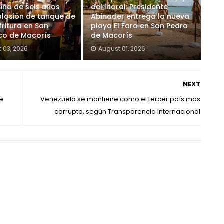
iño de seis años
del litoral: Presidente
plosión de tanque de
Abinader entrega la nueva
fritura en San
playa El Faro en San Pedro
co de Macorís
de Macorís
 03, 2026
August 01, 2026
NEXT
de
Venezuela se mantiene como el tercer país más
corrupto, según Transparencia Internacional