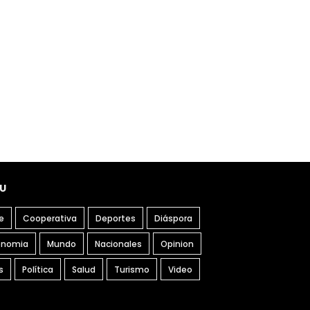
U
e
Cooperativa
Deportes
Diáspora
onomia
Mundo
Nacionales
Opinion
s
Política
Salud
Turismo
Video