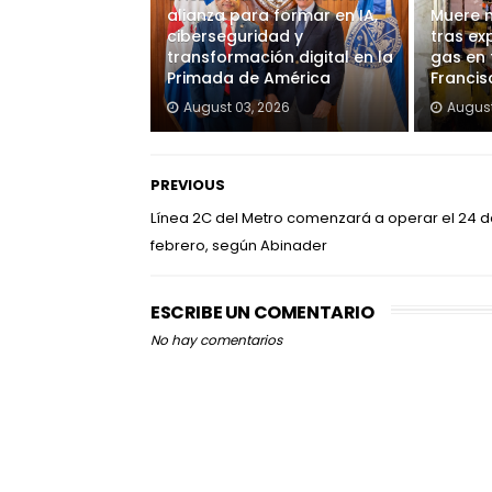
alianza para formar en IA,
Muere n
ciberseguridad y
tras ex
transformación digital en la
gas en 
Primada de América
Francis
August 03, 2026
August
PREVIOUS
Línea 2C del Metro comenzará a operar el 24 
febrero, según Abinader
ESCRIBE UN COMENTARIO
No hay comentarios