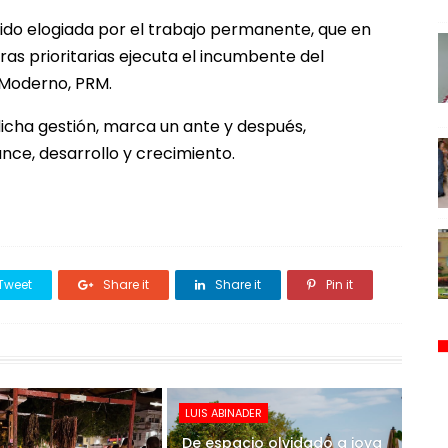
sido elogiada por el trabajo permanente, que en
ras prioritarias ejecuta el incumbente del
 Moderno, PRM.
dicha gestión, marca un ante y después,
ce, desarrollo y crecimiento.
Tweet
Share it
Share it
Pin it
LUIS ABINADER
De espacio olvidado a joya