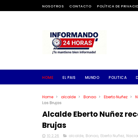
NOSOTROS
CONTACTO
POLÍTICA DE PRIVACI
HOME
EL PAIS
MUNDO
POLITICA
Home
>
alcalde
>
Bonao
>
Eberto Nuñez
>
N
Las Brujas
Alcalde Eberto Nuñez re
Brujas
10.2.26
alcalde
,
Bonao
,
Eberto Nuñez
,
Nacio