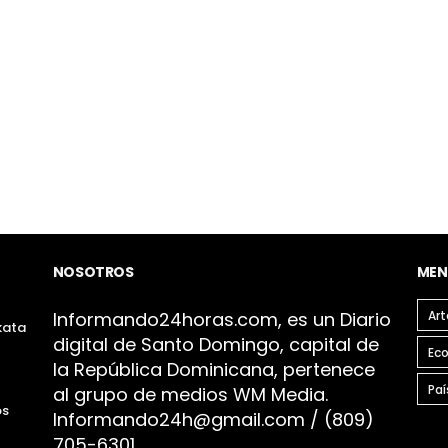
NOSOTROS
MEN
Infor
mando24h
oras.com, es un Diario
Art
kata
digital de Santo Domingo, capital de
Ec
la República Dominicana, pertenece
Paí
al grupo de medios WM Media.
os
I
nformando24h@gmail.com / (809)
705-6301.