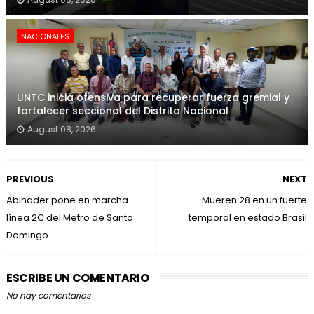
NACIONALES
UNTC inicia ofensiva para recuperar fuerza gremial y
fortalecer seccional del Distrito Nacional
August 08, 2026
PREVIOUS
NEXT
Abinader pone en marcha
Mueren 28 en un fuerte
línea 2C del Metro de Santo
temporal en estado Brasil
Domingo
ESCRIBE UN COMENTARIO
No hay comentarios