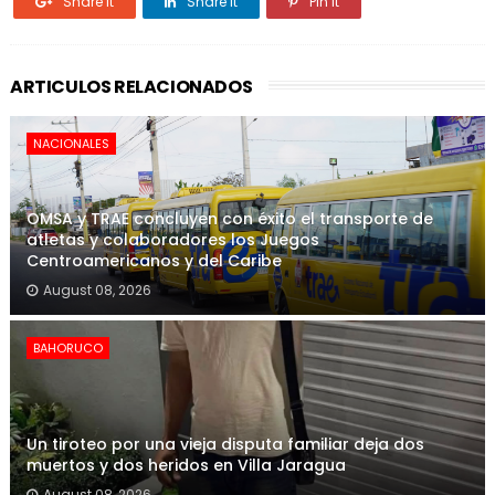
Share it
Share it
Pin it
ARTICULOS RELACIONADOS
NACIONALES
OMSA y TRAE concluyen con éxito el transporte de
atletas y colaboradores los Juegos
Centroamericanos y del Caribe
August 08, 2026
BAHORUCO
Un tiroteo por una vieja disputa familiar deja dos
muertos y dos heridos en Villa Jaragua
August 08, 2026