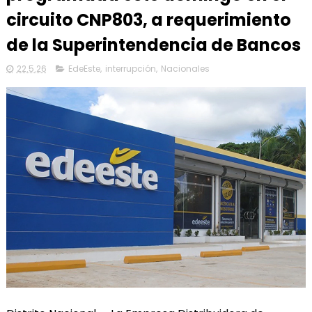
circuito CNP803, a requerimiento
de la Superintendencia de Bancos
22.5.26
EdeEste
,
interrupción
,
Nacionales